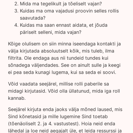
Mida ma tegelikult ja tõeliselt vajan?
Kuidas ma oma vajadusi proovin selles rollis
saavutada?
Kuidas ma saan ennast aidata, et jõuda
päriselt selleni, mida vajan?
Kõige olulisem on siin minna iseendaga kontakti ja
välja kirjutada absoluutselt kõik, mis tuleb, ilma
filtrita. Ole endaga aus nii tundeid tundes kui
sõnadega väljendades. See on ainult sulle ja keegi
ei pea seda kunagi lugema, kui sa seda ei soovi.
Võid vaadata seejärel, millise rolli paberile sa
midagi kirjutasid. Võid olla üllatunud, mida iga roll
kannab.
Seejärel kirjuta enda jaoks välja mõned laused, mis
Sind kõnetasid ja mille lugemine Sind toetab
(tõenäoliselt 2. ja 4. vastustest). Hoia neid enda
lähedal ja loe neid aegajalt üle, et leida ressurssi ja