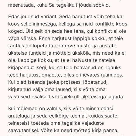
meenutada, kuhu Sa tegelikult jõuda soovid.
Edasijõudnud variant: Seda harjutust võib teha ka
koos selle inimesega, kellega sa neid konflikte koos
koged. Üldiselt on seda hea teha, kui konflikt ei ole
väga värske. Enne harjutust leppige kokku, et teie
taotlus on lõpetada ebaterve muster ja austate
üksteise tundeid ja mõtteid ükskõik, mis need ka ei
ole. Leppige kokku, et te ei halvusta teineteise
kirjapandut isegi, kui se teid haavanud on. Igaüks
teeb harjutust omaette, olles erinevates ruumides.
Kui oled iseenda jaoks protsessi lõpetanud,
kirjutanud välja oma laused, siis võite oma
vastuseid osaliselt või täielikult üksteisega jagada.
Kui mõlemad on valmis, siis võite minna edasi
aruteluga ja seda eelkõige teemal, kuidas saate
teineteist toetada oma tegelike vajaduste
saavutamisel. Võite ka need mõtted kirja panna.