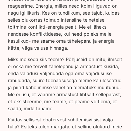
reageerime. Energia, milles need kolm liiguvad on
nagu igiliikuris. Kes on tundlikum, see tajub, kuidas
selles olukorras toimub intensiine teineteise
toitmine konflikti-energia pealt. Me ei läheks
nendesse konfliktidesse, kui need poleks meile
kasulikud- me saame oma tähelepanu ja energia
kätte, väga valusa hinnaga.
Miks me seda siis teeme? Põhjuseid on mitu, ilmselt
ei oska me tervelt tähelepanu ja armastust küsida,
enda vajadusi väljendada ega oma vajadusi ise
rahuldada, suure tõenäosusega oleme ka üleseotud
ja piirid kahe inimse vahel on olematuks muutunud.
Me ei usu, et väärime armastust lihtsalt sellepärast,
et eksisteerime, me teame, et peame võitlema, et
saada, mida tahame.
Kuidas sellisest ebatervest suhtlemisviisist välja
tulla? Esiteks tuleb märgata, et selline olukord meie