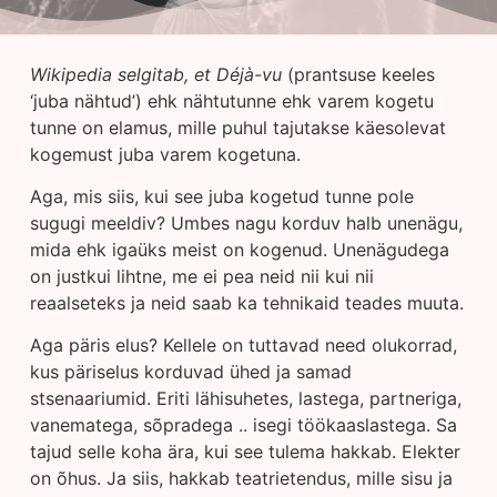
Wikipedia selgitab, et Déjà-vu
(prantsuse keeles
‘juba nähtud’) ehk nähtutunne ehk varem kogetu
tunne on elamus, mille puhul tajutakse käesolevat
kogemust juba varem kogetuna.
Aga, mis siis, kui see juba kogetud tunne pole
sugugi meeldiv? Umbes nagu korduv halb unenägu,
mida ehk igaüks meist on kogenud. Unenägudega
on justkui lihtne, me ei pea neid nii kui nii
reaalseteks ja neid saab ka tehnikaid teades muuta.
Aga päris elus? Kellele on tuttavad need olukorrad,
kus päriselus korduvad ühed ja samad
stsenaariumid. Eriti lähisuhetes, lastega, partneriga,
vanematega, sõpradega .. isegi töökaaslastega. Sa
tajud selle koha ära, kui see tulema hakkab. Elekter
on õhus. Ja siis, hakkab teatrietendus, mille sisu ja