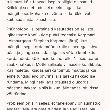
tulemust kõik teavad, isegi repliigid on samad.
Kellelegi see etendus ei meeldi, aga ikka
mängitakse. Maha ka ei võeta seda tükki, vahel
käib see aastast-aastasse.
Psühholoogilisi termineid kasutades on selliste
igikestvate konfliktide puhul tegemist Karpmani
kolmnurgaga (Stephen Karpmani järgi), kus
mängitaksegi korda mööda rolle nimedega- ohver,
päästja ja agressor. Jah, igaüks võtab konfliktis
kordamööda kõiki neid kolme rolle. Nii see teater
saabki jätkuda. Mõtle sellisele viimasele konfliktile.
Kas mäletad, kuidas järsku toimub muutus ja kui
enne tundsid end ohvrina, siis järsku hakkad ise
ründama. Mingi hetk, aga otsustad olukorda
päästma hakata ja siis kukud jälle tagasi ohvrisse
või ründad …
Probleem on siin selles, et tähelepanu on suunatud
endast välja, ära oma tundest ja vajadusest. Me