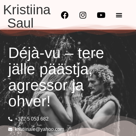
Kristiina
Saul
Déjà-vu – tere
jälle päästja,
agressor ja
ohver!
+372 5 053 682
kristiinale@yahoo.com