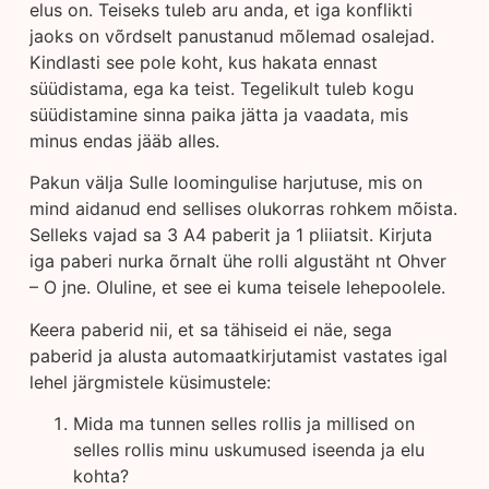
elus on. Teiseks tuleb aru anda, et iga konflikti
jaoks on võrdselt panustanud mõlemad osalejad.
Kindlasti see pole koht, kus hakata ennast
süüdistama, ega ka teist. Tegelikult tuleb kogu
süüdistamine sinna paika jätta ja vaadata, mis
minus endas jääb alles.
Pakun välja Sulle loomingulise harjutuse, mis on
mind aidanud end sellises olukorras rohkem mõista.
Selleks vajad sa 3 A4 paberit ja 1 pliiatsit. Kirjuta
iga paberi nurka õrnalt ühe rolli algustäht nt Ohver
– O jne. Oluline, et see ei kuma teisele lehepoolele.
Keera paberid nii, et sa tähiseid ei näe, sega
paberid ja alusta automaatkirjutamist vastates igal
lehel järgmistele küsimustele:
Mida ma tunnen selles rollis ja millised on
selles rollis minu uskumused iseenda ja elu
kohta?