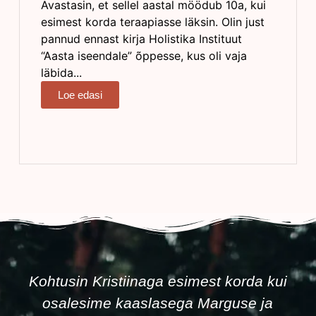
Avastasin, et sellel aastal möödub 10a, kui
esimest korda teraapiasse läksin. Olin just
pannud ennast kirja Holistika Instituut
“Aasta iseendale” õppesse, kus oli vaja
läbida...
Loe edasi
Kristiina
jaanuar 25, 2024
10:14 e.l.
No Comments