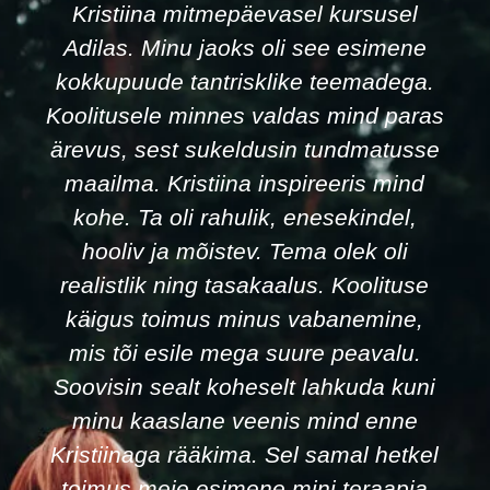
Kristiina oma soojuse, siiruse ja
empaatilisusega on lausa terapeudiks
loodud. Pöördusin tema poole, kuna