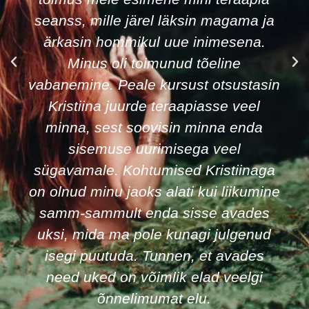
vajasin abi pärast lahutust oma
lapsega keeruliseks muutunud suhte
parandamisel. Teraapia Kristiinaga
aitas mul oluliselt paremini oma last
mõista, nähes iseennast lapse
silmade läbi. Eriti oli seejuures abi
konstellatsioonist.
Andra
Advokaat